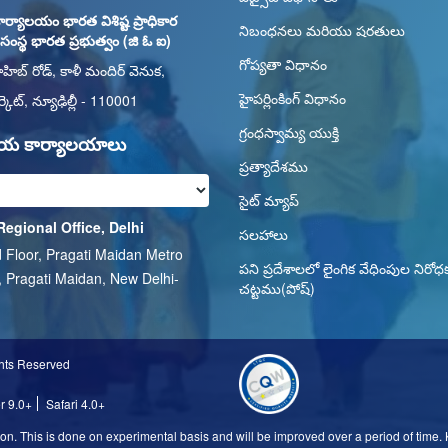
ార్యాలయం భారత విశిష్ట ప్రాధికార
నిబంధనలు మరియు షరతులు
ు సంస్థ భారత ప్రభుత్వం (జి ఓ ఐ)
గోప్యతా విధానం
ాహిబ్ రోడ్, కాళీ మందిర్ వెనుక,
హైపర్లింకింగ్ విధానం
్కెట్, న్యూఢిల్లీ - 110001
గ్రంధస్వామ్య యుక్తి
తీయ కార్యాలయాలు
ప్రత్యాదేశము
సైట్ మ్యాప్
Regional Office, Delhi
సలహాలు
 Floor, Pragati Maidan Metro
పని ప్రదేశాలలో లైంగిక వేధింపుల నిరోధ
, Pragati Maidan, New Delhi-
చట్టము(పోష్)
1
ghts Reserved
er 9.0+
Safari 4.0+
n. This is done on experimental basis and will be improved over a period of time. Ki