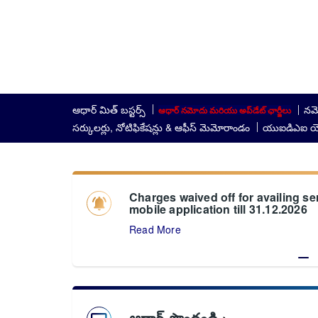
ఆధార్ మిత్ బస్టర్స్
నమో
ఆధార్ నమోదు మరియు అప్‌డేట్ ఛార్జీలు
సర్కులర్లు, నోటిఫికేషన్లు & ఆఫీస్ మెమోరాండం
యుఐడిఎఐ యొక్
Charges waived off for availing s
mobile application till 31.12.2026
Read More
ఆధార్ పొందండి