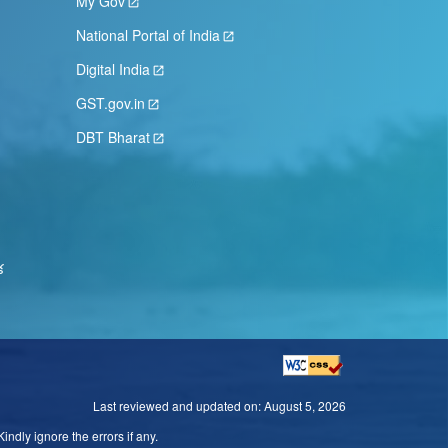
My Gov
National Portal of India
Digital India
GST.gov.in
DBT Bharat
క
Last reviewed and updated on:
August 5, 2026
ndly ignore the errors if any.