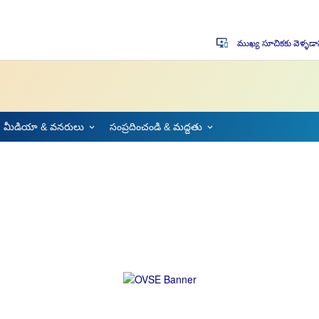
ముఖ్య సూచికకు వెళ్ళడా
important_devices
మీడియా & వనరులు
సంప్రదించండి & మద్దతు