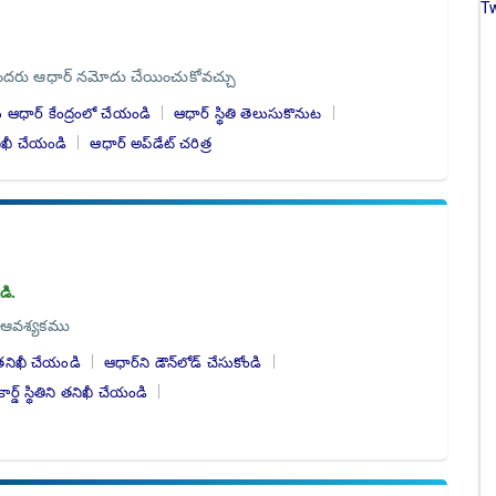
T
 అందరు ఆధార్ నమోదు చేయించుకోవచ్చు
 ఆధార్‌ కేంద్రంలో చేయండి
ఆధార్ స్థితి తెలుసుకొనుట
తనిఖీ చేయండి
ఆధార్ అప్‌డేట్ చరిత్ర
డి.
ం ఆవశ్యకము
ి తనిఖీ చేయండి
ఆధార్‌ని డౌన్‌లోడ్ చేసుకోండి
ర్డ్ స్థితిని తనిఖీ చేయండి