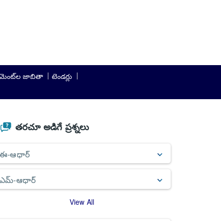
యుమెంట్‌ల జాబితా
టెండర్లు
తరచూ అడిగే ప్రశ్నలు
Extension of relaxation in fee charges through SSUP (m
"Document Update" upto 14.6.2027
ఈ-ఆధార్
Read More
ఎమ్-ఆధార్
View All