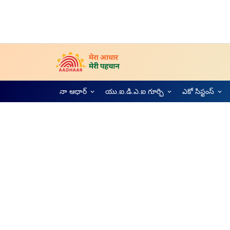
నా ఆధార్
యు.ఐ.డి.ఎ.ఐ గూర్చి
ఎకో సిస్టంస్