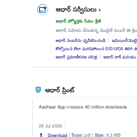
ఆధార్ సర్వీసులు
ఆధార్ హోల్డర్లకు సేవల శ్రేణి
ఆధార్ నమోదు చేసుకున్న మొబైల్ నంబర్ ఈ క్రింది
ఆధార్ నంబర్‌ను ధృవీకరించండి
ఇమెయిల్/మొబైల
కోల్పోయిన లేదా మరచిపోయిన EID/UIDని తిరిగి 
ఆధార్ ప్రమాణీకరణ చరిత్ర
ఆధార్ లాక్ మరియు అ
ఆధార్ ప్రింట్
Aadhaar App crosses 40 million downloads
29 Jul 2026
|
Type:
pdf |
Size:
8.3 MB
Download
file_download