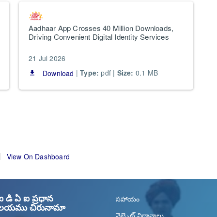
Aadhaar App Crosses 40 Million Downloads,
U
Driving Convenient Digital Identity Services
t
21 Jul 2026
7
|
Type:
pdf |
Size:
0.1 MB
Download
file_download
file_do
View On Dashboard
డి ఏ ఐ ప్రధాన
సహాయం
యాలయము చిరునామా
వెబ్సైట్ విధానాలు