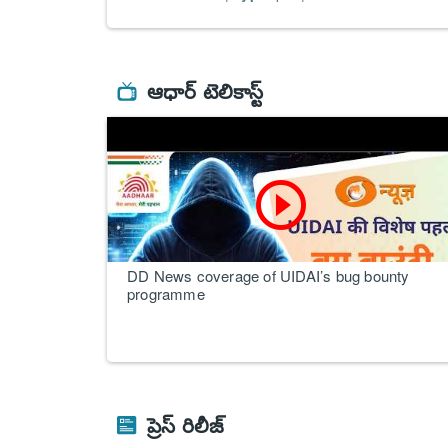
ఆధార్ టెలికాస్ట్
play_circle_outline
DD News coverage of UIDAI’s bug bounty
programme
ప్రెస్ రిలీజ్