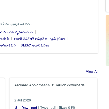
 సేవల ప్రాప్తికి అవసరం.
్ నంబర్‌ని ధృవీకరించండి
పొందండి
ఆధార్ పేపర్‌లెస్ ఆఫ్‌లైన్ ఇ- కెవైసి (బీటా)
న్‌లాక్ సేవ
SMSలో ఆధార్ సేవలు
View All
Aadhaar App crosses 31 million downloads
S
U
2 Jul 2026
2
|
Type:
pdf |
Size:
0 KB
Download
file_download
file_do