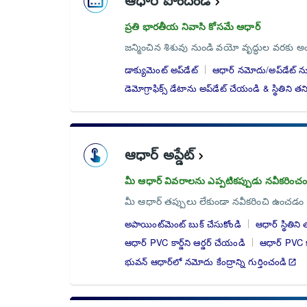
ప్రతి భారతీయ నివాసి కోసమే ఆధార్
జన్మించిన శిశువు నుండి వయో వృద్ధుల వరకు
డాక్యుమెంట్ అప్‌డేట్
ఆధార్‌ నమోదు/అప్‌డేట్ ను
డెమోగ్రాఫిక్స్ డేటాను అప్‌డేట్ చేయండి & స్థితిని 
ఆధార్ అప్డేట్
మీ ఆధార్ వివరాలను ఎప్పటికప్పుడు నవీకరించం
మీ ఆధార్ తప్పులు లేకుండా నవీకరించి ఉంచడ
అపాయింట్‌మెంట్ బుక్ చేసుకోండి
ఆధార్ స్థితిన
ఆధార్ PVC కార్డ్‌ని ఆర్డర్ చేయండి
ఆధార్ PVC కా
భువన్ ఆధార్‌లో నమోదు కేంద్రాన్ని గుర్తించండి