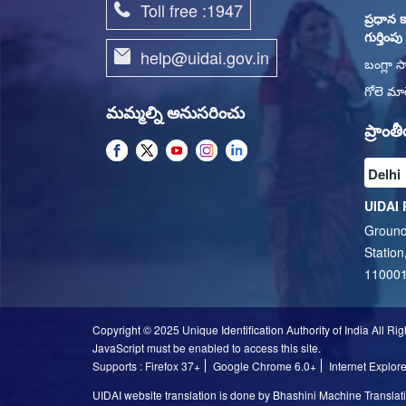
Toll free :1947
ప్రధాన క
గుర్తింప
help@uidai.gov.in
బంగ్లా స
గోలె మార
మమ్మల్ని అనుసరించు
ప్రాం
UIDAI 
Ground
Station
11000
Copyright © 2025 Unique Identification Authority of India All Ri
JavaScript must be enabled to access this site.
Supports : Firefox 37+
Google Chrome 6.0+
Internet Explor
UIDAI website translation is done by Bhashini Machine Translatio