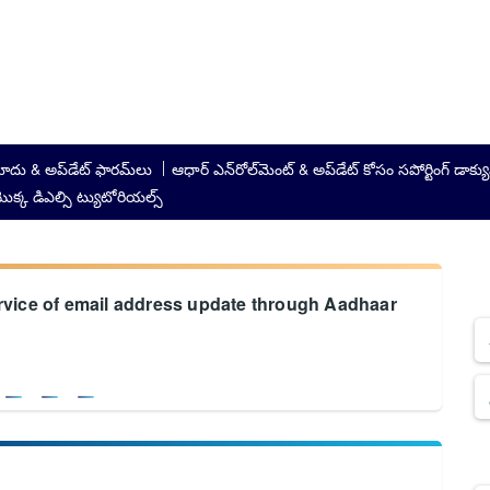
దు & అప్‌డేట్ ఫారమ్‌లు
ఆధార్ ఎన్‌రోల్‌మెంట్ & అప్‌డేట్ కోసం సపోర్టింగ్ డాక్
క డిఎల్సి ట్యుటోరియల్స్
ervice of email address update through Aadhaar