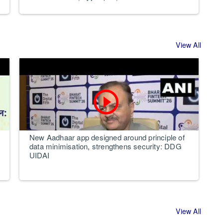
View All
play_circle_outline
New Aadhaar app designed around principle of
C
data minimisation, strengthens security: DDG
K
UIDAI
View All