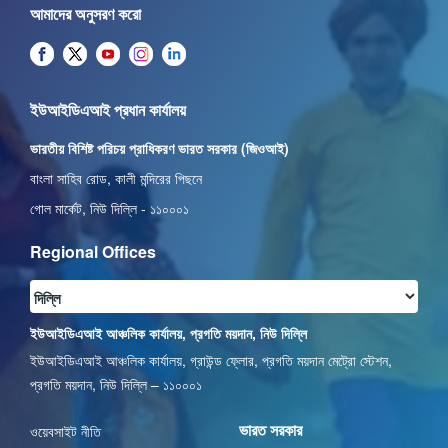
আমাদের অনুসরণ করো
ইউআইডিএআই প্রধান কার্যালয়
ভারতীয় বিশিষ্ট পরিচয় প্রাধিকরণ ভারত সরকার (জিওআই)
বাংলা সাহিব রোড, কালী মন্দিরের পিছনে
গোল মার্কেট, নিউ দিল্লি - ১১০০০১
Regional Offices
ইউআইডিএআই আঞ্চলিক কার্যালয়, প্রগতি ময়দান, নিউ দিল্লি
ইউআইডিএআই আঞ্চলিক কার্যালয়, গ্রাউন্ড ফ্লোর, প্রগতি ময়দান মেট্রো স্টেশন,
প্রগতি ময়দান, নিউ দিল্লি – ১১০০০১
ভারত সরকার
ওয়েবসাইট নীতি