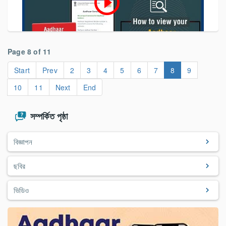
play_circle_outline
Page 8 of 11
Start
Prev
2
3
4
5
6
7
8
9
10
11
Next
End
সম্পর্কিত পৃষ্ঠা
বিজ্ঞাপন
ছবির
ভিডিও