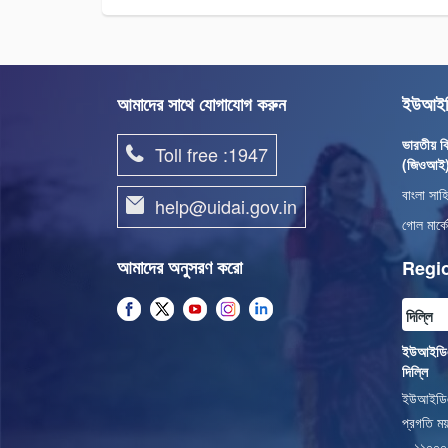
আমাদের সাথে যোগাযোগ করুন
ইউআইডি
ভারতীয় বি
Toll free :1947
(জিওআই
বাংলা সাহ
help@uidai.gov.in
গোল মার্ক
আমাদের অনুসরণ করো
Regio
ইউআইডিএআ
দিল্লি
ইউআইডিএআ
প্রগতি ময়
– ১১০০০