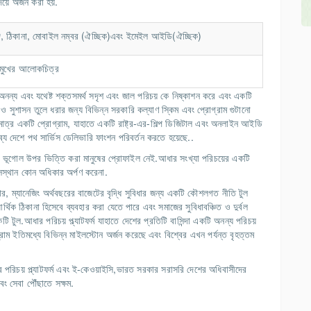
িয়ে অর্জন করা হয়.
িঙ্গ, ঠিকানা, মোবাইল নম্বর (ঐচ্ছিক)এবং ইমেইল আইডি(ঐচ্ছিক)
ং মুখের আলোকচিত্র
অনন্য এবং যথেষ্ট শক্তসমর্থ সদৃশ এবং জাল পরিচয় কে নিষ্কাশন করে এবং একটি
া ও সুশাসন তুলে ধরার জন্য বিভিন্ন সরকারি কল্যাণ স্কিম এবং প্রোগ্রাম গুটানো
ুমাত্র একটি প্রোগ্রাম, যাহাতে একটি রাষ্ট্র-এর-শিল্প ডিজিটাল এবং অনলাইন আইডি
ব্য দেশে পথ সার্ভিস ডেলিভারি ফাংশন পরিবর্তন করতে হয়েছে..
্য এবং ভূগোল উপর ভিত্তি করা মানুষের প্রোফাইল নেই.আধার সংখ্যা পরিচয়ের একটি
সস্থান কোন অধিকার অর্পণ করেনা.
ার, ম্যানেজিং অর্থবছরের বাজেটের বৃদ্ধি সুবিধার জন্য একটি কৌশলগত নীতি টুল
র্থিক ঠিকানা হিসেবে ব্যবহার করা যেতে পারে এবং সমাজের সুবিধাবঞ্চিত ও দুর্বল
ি টুল.আধার পরিচয় প্ল্যাটফর্ম যাহাতে দেশের প্রতিটি বাসিন্দা একটি অনন্য পরিচয়
রাম ইতিমধ্যে বিভিন্ন মাইলস্টোন অর্জন করেছে এবং বিশ্বের এখন পর্যন্ত বৃহত্তম
ধার পরিচয় প্ল্যাটফর্ম এবং ই-কেওয়াইসি,ভারত সরকার সরাসরি দেশের অধিবাসীদের
এবং সেবা পৌঁছাতে সক্ষম.