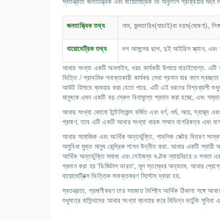
স্বতন্ত্রতা জনতাত্ত্বিক এবং বায়োমেট্রিক ডি অনুলিপি প্রক্রিয়ার মধ্য দ
জনতাত্ত্বিক তথ্য
নাম, জন্মতারিখ(যাচাই)বা বয়স(ঘোষণা), ল
বায়োমেট্রিক তথ্য
দশ আঙ্গুলের ছাপ, দুই আইরিস স্ক্যান, এব
আধার সংখ্যা একটি অনলাইন, খরচ কার্যকরী উপায়ে যাচাইযোগ্য. এটি 
ভিত্তি / প্রাথমিক শনাক্তকারী কার্যকর সেবা প্রদান যার ফলে স্বচ্ছত
আউট হিসাবে ব্যবহার করা যেতে পারে. এটি এই ধরনের বিশ্বব্যাপী শুধ
মানুষকে এমন একটি বড় স্কেল বিনামূল্যে প্রদান করা হচ্ছে, এবং সম্ভা
আধার সংখ্যা কোনো ইন্টেলিজেন্স বর্জিত এবং বর্ণ, ধর্ম, আয়, স্বাস্থ
প্রমাণ, তবে এটি একটি আধার সংখ্যা ধারক সম্মান নাগরিকত্ব এবং বা
আধার সামাজিক এবং আর্থিক অন্তর্ভুক্তি, পাবলিক সেক্টর বিতরণ সংস্ক
অসুবিধা মুক্ত মানুষ কেন্দ্রিক শাসন উন্নীত করা. আধার একটি স্থায়ী আ
আর্থিক অন্তর্ভুক্তি সমাধা এবং সেইজন্য বণ্টক ন্যায়বিচার ও সমতা একট
প্রদান করা হয় 'ডিজিটাল ভারত', মূল স্তম্ভের অন্যতম. আধার প্রোগ্
বায়োমেট্রিক্স ভিত্তিক সনাক্তকরণ সিস্টেম দ্বারা হয়.
স্বতন্ত্রতা, প্রমাণীকরণ তার সহজাত বৈশিষ্ট্য আর্থিক ঠিকানা সঙ্গে আ
শুধুমাত্র বাসিন্দাদের আধার সংখ্যা ব্যবহার করে বিভিন্ন ভর্তুকি সুবিধা 