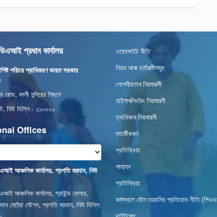
এআই প্রধান কার্যালয়
ওয়েবসাইট নীতি
নিয়ম আৰু চৰ্তাৱলীসমূহ
শিষ্ট পরিচয় প্রাধিকরণ ভারত সরকার
)
গোপনীয়তাৰ নিয়মাৱলী
িব রোড, কালী মন্দিরের পিছনে
হাইপাৰলিংকিং নিয়মাৱলী
েট, নিউ দিল্লি - ১১০০০১
ত্বাধিকাৰ নিয়মাৱলী
nal Offices
সতৰ্কীকৰণ
প্রতিক্রিয়া
সাহায্য
ই আঞ্চলিক কার্যালয়, প্রগতি ময়দান, নিউ
প্রতিক্রিয়া
ই আঞ্চলিক কার্যালয়, গ্রাউন্ড ফ্লোর,
কর্মস্থলে যৌন হয়রানির প্রতিরোধ নীতি (পি
দান মেট্রো স্টেশন, প্রগতি ময়দান, নিউ দিল্লি
ছাইটমেপ
১