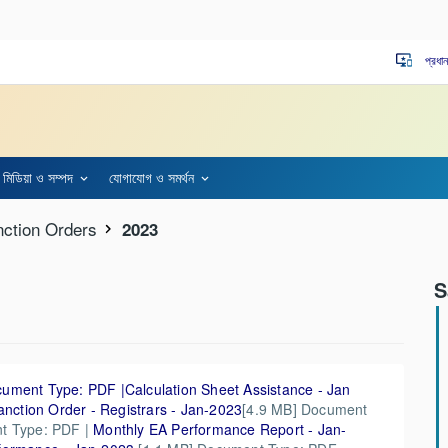
প্রধা
important_devices
মিডিয়া ও সম্পদ
যোগাযোগ ও সমর্থন
ction Orders
2023
S
cument Type: PDF |
Calculation Sheet Assistance - Jan
anction Order - Registrars - Jan-2023
[4.9 MB] Document
t Type: PDF |
Monthly EA Performance Report - Jan-