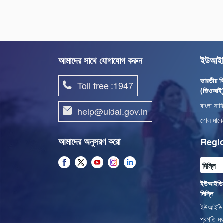
আমাদের সাথে যোগাযোগ করুন
ইউআইডি
ভারতীয় বি
Toll free :1947
(জিওআই
বাংলা সাহ
help@uidai.gov.in
গোল মার্ক
আমাদের অনুসরণ করো
Regio
ইউআইডিএআ
দিল্লি
ইউআইডিএআ
প্রগতি ময়