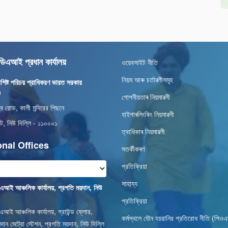
এআই প্রধান কার্যালয়
ওয়েবসাইট নীতি
নিয়ম আৰু চৰ্তাৱলীসমূহ
শিষ্ট পরিচয় প্রাধিকরণ ভারত সরকার
)
গোপনীয়তাৰ নিয়মাৱলী
িব রোড, কালী মন্দিরের পিছনে
হাইপাৰলিংকিং নিয়মাৱলী
েট, নিউ দিল্লি - ১১০০০১
ত্বাধিকাৰ নিয়মাৱলী
nal Offices
সতৰ্কীকৰণ
প্রতিক্রিয়া
সাহায্য
ই আঞ্চলিক কার্যালয়, প্রগতি ময়দান, নিউ
প্রতিক্রিয়া
ই আঞ্চলিক কার্যালয়, গ্রাউন্ড ফ্লোর,
কর্মস্থলে যৌন হয়রানির প্রতিরোধ নীতি (পি
দান মেট্রো স্টেশন, প্রগতি ময়দান, নিউ দিল্লি