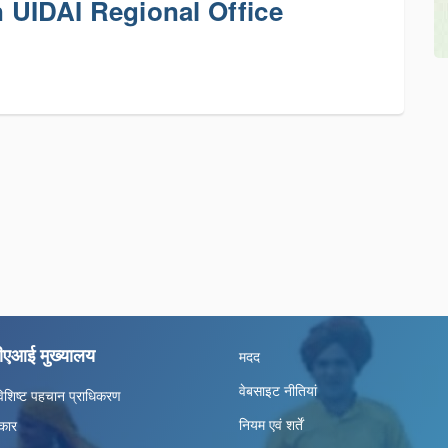
n UIDAI Regional Office
ीएआई मुख्यालय
मदद
वेबसाइट नीतियां
िशिष्ट पहचान प्राधिकरण
नियम एवं शर्तें
कार