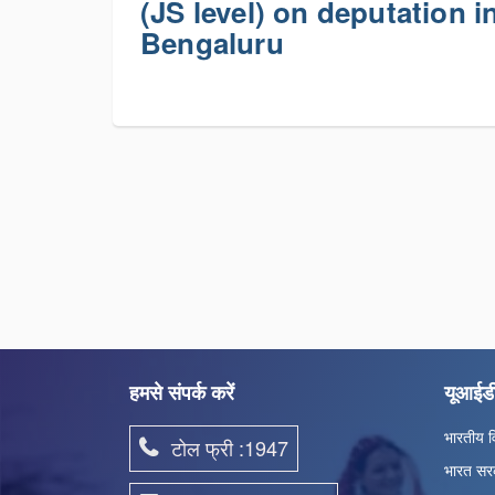
(JS level) on deputation i
Bengaluru
हमसे संपर्क करें
यूआईड
भारतीय व
टोल फ्री :1947
भारत सर