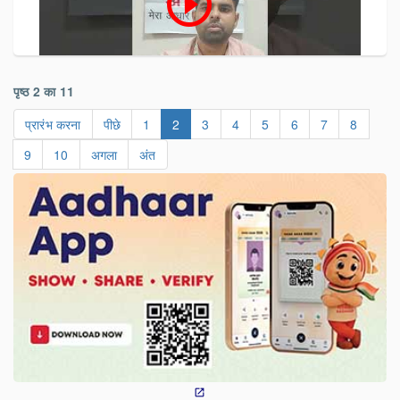
play_circle_outline
पृष्ठ 2 का 11
प्रारंभ करना
पीछे
1
2
3
4
5
6
7
8
9
10
अगला
अंत