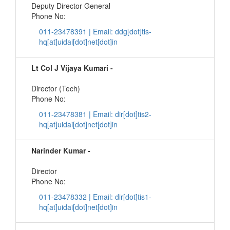
Deputy Director General
Phone No:
011-23478391 | Email: ddg[dot]tis-
hq[at]uidai[dot]net[dot]in
Lt Col J Vijaya Kumari -
Director (Tech)
Phone No:
011-23478381 | Email: dir[dot]tis2-
hq[at]uidai[dot]net[dot]in
Narinder Kumar -
Director
Phone No:
011-23478332 | Email: dir[dot]tis1-
hq[at]uidai[dot]net[dot]in