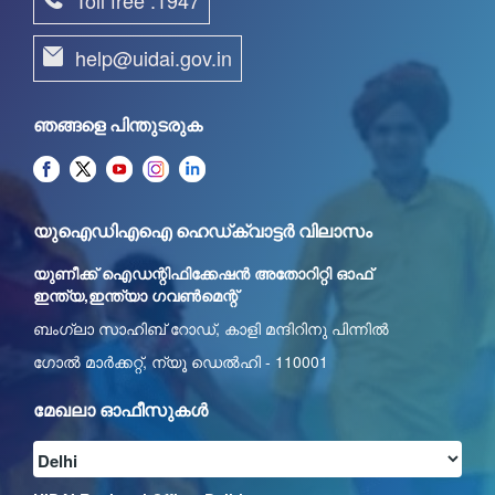
help@uidai.gov.in
ഞങ്ങളെ പിന്തുടരുക
യുഐഡിഎഐ ഹെഡ്ക്വാട്ടർ വിലാസം
യുണീക്ക് ഐഡന്റിഫിക്കേഷൻ അതോറിറ്റി ഓഫ്
ഇന്ത്യ,ഇന്ത്യാ ഗവൺമെന്റ്
ബംഗ്ലാ സാഹിബ് റോഡ്, കാളി മന്ദിറിനു പിന്നിൽ
ഗോൽ മാർക്കറ്റ്, ന്യൂ ഡെൽഹി - 110001
മേഖലാ ഓഫീസുകൾ