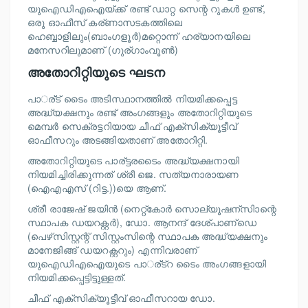
യുഐഡിഎഐയ്ക്ക് രണ്ട് ഡാറ്റ സെന്റ റുകള്‍ ഉണ്ട്,
ഒരു ഓഫീസ് കര്ണാസടകത്തിലെ
ഹെബ്ബാളിലും(ബാംഗളൂര്‍)മറ്റൊന്ന്‍ ഹര്യാനയിലെ
മനേസറിലുമാണ് (ഗുര്ഗാംവൂണ്‍)
അതോറിറ്റിയുടെ ഘടന
പാര്‌്ട് ടൈം അടിസ്ഥാനത്തില്‍ നിയമിക്കപ്പെട്ട
അദ്ധ്യക്ഷനും രണ്ട് അംഗങ്ങളും അതോറിറ്റിയുടെ
മെമ്പര്‍ സെക്രട്ടറിയായ ചീഫ് എക്‌സിക്യൂട്ടീവ്
ഓഫീസറും അടങ്ങിയതാണ് അതോറിറ്റി.
അതോറിറ്റിയുടെ പാര്ട്ടരടൈം അദ്ധ്യക്ഷനായി
നിയമിച്ചിരിക്കുന്നത് ശ്രീ ജെ. സത്യനാരായണ
(ഐഎഎസ് (റിട്ട.))യെ ആണ്.
ശ്രീ രാജേഷ് ജയിന്‍ (നെറ്റ്‌കോര്‍ സൊല്യൂഷന്സിാന്റെ
സ്ഥാപക ഡയറക്റ്റര്‍), ഡോ. ആനന്ദ് ദേശ്പാണ്‌ഡെ
(പെഴ്‌സിസ്റ്റന്റ് സിസ്റ്റംസിന്റെ സ്ഥാപക അദ്ധ്യക്ഷനും
മാനേജിങ്ങ് ഡയറക്റ്ററും) എന്നിവരാണ്
യുഐഡിഎഐയുടെ പാര്‌്ട്റ ടൈം അംഗങ്ങളായി
നിയമിക്കപ്പെട്ടിട്ടുള്ളത്.
ചീഫ് എക്‌സിക്യൂട്ടീവ് ഓഫീസറായ ഡോ.