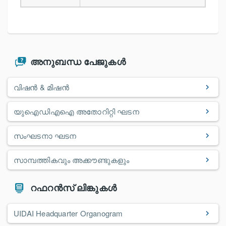
അനുബന്ധ പേജുകൾ
വിഷൻ & മിഷൻ
യുഐഡിഎഐ അതോറിറ്റി ഘടന
സംഘടനാ ഘടന
സാമ്പത്തികവും അക്കൗണ്ടുകളും
റഫറൻസ് ലിങ്കുകൾ
UIDAI Headquarter Organogram