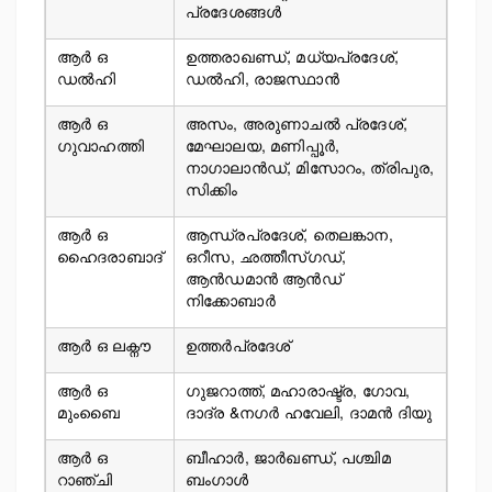
പ്രദേശങ്ങള്‍
ആര്‍ ഒ
ഉത്തരാഖണ്ഡ്, മധ്യപ്രദേശ്,
ഡൽഹി
ഡൽഹി, രാജസ്ഥാൻ
ആര്‍ ഒ
അസം, അരുണാചൽ പ്രദേശ്,
ഗുവാഹത്തി
മേഘാലയ, മണിപ്പൂർ,
നാഗാലാൻഡ്, മിസോറം, ത്രിപുര,
സിക്കിം
ആര്‍ ഒ
ആന്ധ്രപ്രദേശ്, തെലങ്കാന,
ഹൈദരാബാദ്
ഒറീസ, ഛത്തീസ്ഗഡ്,
ആൻഡമാൻ ആൻഡ്
നിക്കോബാർ
ആര്‍ ഒ ലക്നൗ
ഉത്തർപ്രദേശ്
ആര്‍ ഒ
ഗുജറാത്ത്, മഹാരാഷ്ട്ര, ഗോവ,
മുംബൈ
ദാദ്ര &നഗർ ഹവേലി, ദാമൻ ദിയു
ആര്‍ ഒ
ബീഹാർ, ജാർഖണ്ഡ്, പശ്ചിമ
റാഞ്ചി
ബംഗാൾ