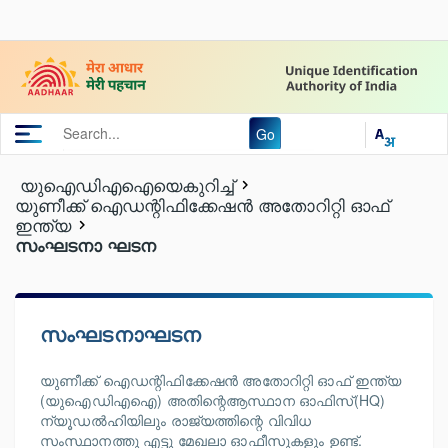
Go
യുഐഡിഎഐയെകുറിച്ച്
യുണീക്ക് ഐഡന്റിഫിക്കേഷൻ അതോറിറ്റി ഓഫ്
ഇന്ത്യ
സംഘടനാ ഘടന
സംഘടനാഘടന
യുണീക്ക് ഐഡന്റിഫിക്കേഷൻ അതോറിറ്റി ഓഫ് ഇന്ത്യ
(യുഐഡിഎഐ) അതിന്റെആസ്ഥാന ഓഫിസ്(HQ)
ന്യൂഡൽഹിയിലും രാജ്യത്തിന്റെ വിവിധ
സംസ്ഥാനത്തു എട്ടു മേഖലാ ഓഫീസുകളും ഉണ്ട്.