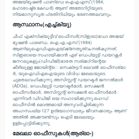
അജയ്ഭൂഷണ്‍ പാണ്‌ഡെ ഐഎഎസ് (1984,
മഹാരാഷ്ട്ര കേഡര്‍) ആണ് അതോറിറ്റിയുടെ
നിയമാനുസൃത പ്രതിനിധിയും ഭരണത്തലവനും.
ആസ്ഥാനം(എച്ച്ക്യു)
ചീഫ് എക്സിക്യൂട്ടീവ് ഓഫീസർ(സിഇഓ)ഡോ അജയ്
ഭൂഷൺ പാണ്ഡെ, ഐ.എ.എസ് (1984)
ആണ്യുഐഡിഎഐയ്ക്ക്നേതൃത്വംനൽകുന്നത്.
സിഇഓയെ സഹായിക്കാന്‍ ഏഴ് ഡെപ്യൂട്ടി ഡയറക്റ്റര്‍
ജനറലുകളും(ഡിഡിജി)ഭാരത സര്ക്കാ്റിന്റെയ
കീഴിലുള്ള ജോയിന്റ്െ സെക്രട്ടറി ലെവല്‍ ഓഫീസര്മാ
ര്‍, യുഐഡിഎഐയുടെ വിവിധ മേഖലയുടെ
ചുമതലവഹിക്കുന്നു.അസിസ്റ്റന്റ് ഡയറക്ടർ ജനറൽമാർ
(ADGs), ഡെപ്യൂട്ടി ഡയറക്ടർമാർ, സെക്ഷൻ
ഓഫീസർമാർ, അസിസ്റ്റന്റ് സെക്ഷൻ ഓഫീസർമാർ
എന്നിവര്‍ ഡിഡിജി യെ സഹായിക്കുന്നു.ഹെഡ്
ഓഫീസില്‍ മൊത്തമായി അനുവദിച്ചിരിക്കുന്ന
അംഗസംഖ്യ 127 ഉദ്യോഗസ്ഥരും ജീവനക്കാരും ആണ്
അതില്‍ അക്കൗണ്ട്സും ഐടി മേഖലയും
ഉള്പ്പൊട്ടിരിക്കുന്നു.
മേഖലാ ഓഫീസുകൾ(ആര്ഓ-)