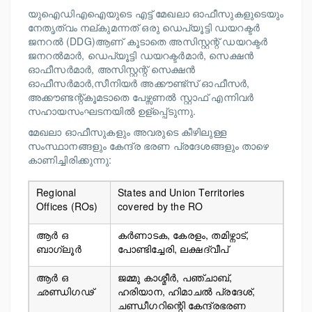
യുഐഡിഎഐയുടെ എട്ട് മേഖലാ ഓഫീസുകളുടെയും
നേതൃത്വം നല്കുമന്നത് ഒരു ഡെപ്യൂട്ടി ഡയറക്ടർ
ജനറൽ (DDG)ആണ് കൂടാതെ അസിസ്റ്റന്റ് ഡയറക്ടർ
ജനറൽമാർ, ഡെപ്യൂട്ടി ഡയറക്ടർമാർ, സെക്ഷൻ
ഓഫീസർമാർ, അസിസ്റ്റന്റ് സെക്ഷൻ
ഓഫീസർമാർ,സീനിയർ അക്കൗണ്ട്സ് ഓഫീസർ,
അക്കൗണ്ടന്റ്കൂമടാതെ പേഴ്സണൽ സ്റ്റാഫ് എന്നിവര്‍
സഹായസംഘടനയില്‍ ഉള്പ്പെ്ടുന്നു.
മേഖലാ ഓഫീസുകളും അവരുടെ കീഴിലുള്ള
സംസ്ഥാനങ്ങളും കേന്ദ്ര ഭരണ പ്രദേശങ്ങളും താഴെ
കാണിച്ചിരിക്കുന്നു:
Regional
States and Union Territories
Offices (ROs)
covered by the RO
ആര്‍ ഒ
കർണാടക, കേരളം, തമിഴ്നാട്,
ബാഗ്ലൂര്‍
പോണ്ടിച്ചേരി, ലക്ഷദ്വീപ്
ആര്‍ ഒ
ജമ്മു കാശ്മീർ, പഞ്ചാബ്,
ഛണ്ഡിഗഢ്
ഹരിയാന, ഹിമാചൽ പ്രദേശ്,
ചണ്ഡീഗറിന്റെി കേന്ദ്രഭരണ