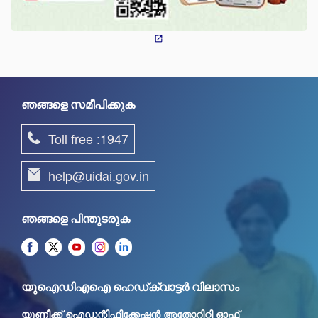
ഞങ്ങളെ സമീപിക്കുക
Toll free :1947
help@uidai.gov.in
ഞങ്ങളെ പിന്തുടരുക
യുഐഡിഎഐ ഹെഡ്ക്വാട്ടർ വിലാസം
യുണീക്ക് ഐഡന്റിഫിക്കേഷൻ അതോറിറ്റി ഓഫ്