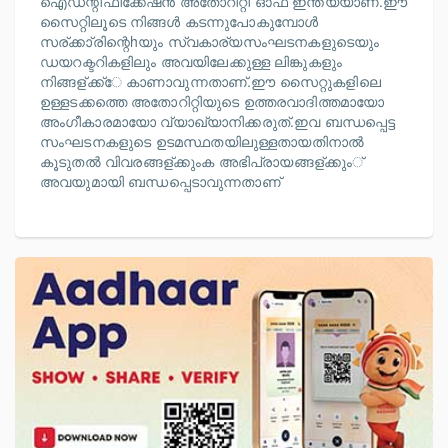
ഐഡന്റിഫിക്കേഷന്‍ അതോറിറ്റി ഓഫ് ഇന്ത്യയാണ്.ഈ
സൈറ്റിലൂടെ നിങ്ങള്‍ കടന്നുപോകുമ്പോള്‍
സര്ക്കാ്രിന്റെhയും സ്വകാര്യസംഘടനകളുടെയും
ഡയറക്ടറികളിലും അവയിലേക്കുള്ള ലിങ്കുകളും
നിങ്ങള്ക്ക്േ കാണാവുന്നതാണ്.ഈ സൈറ്റുകളിലെ
ഉള്ളടക്കത്തെ അതോറിറ്റിയുടെ ഉത്തരവാദിത്തമായോ
അംഗീകാരമായോ വ്യാഖ്യാനിക്കരുത്.ഇവ ബന്ധപ്പെട്ട
സംഘടനകളുടെ ഉടമസ്ഥതയിലുള്ളതായതിനാല്‍
കൂടുതല്‍ വിവരങ്ങള്ക്കുംക അഭിപ്രായങ്ങള്ക്കും്
അവയുമായി ബന്ധപ്പെടാവുന്നതാണ്