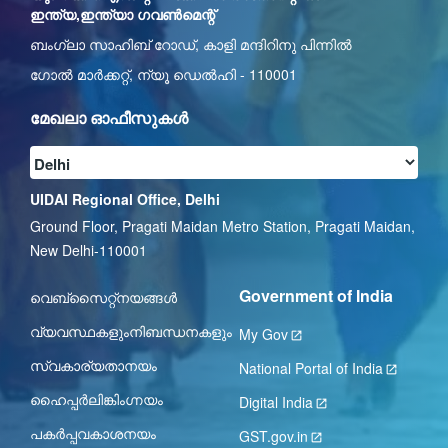
ഇന്ത്യ,ഇന്ത്യാ ഗവൺമെന്റ്
ബംഗ്ലാ സാഹിബ് റോഡ്, കാളി മന്ദിറിനു പിന്നിൽ
ഗോൽ മാർക്കറ്റ്, ന്യൂ ഡെൽഹി - 110001
മേഖലാ ഓഫീസുകൾ
UIDAI Regional Office, Delhi
Ground Floor, Pragati Maidan Metro Station, Pragati Maidan,
New Delhi-110001
Government of India
വെബ്സൈറ്റ്നയങ്ങള്‍
വ്യവസ്ഥകളുംനിബന്ധനകളും
My Gov
സ്വകാര്യതാനയം
National Portal of India
ഹൈപ്പര്‍ലിങ്കിംഗ്നയം
Digital India
പകർപ്പവകാശനയം
GST.gov.in