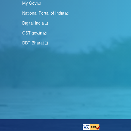
My Gov
National Portal of India
Digital India
GST.gov.in
DBT Bharat