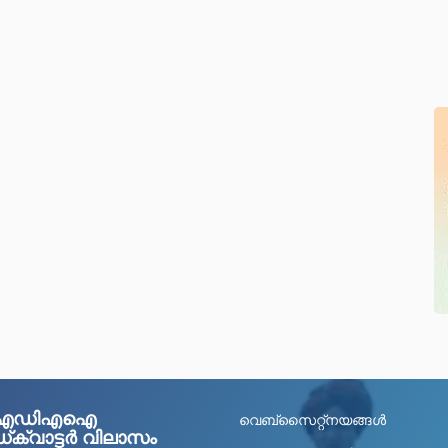
ഐഡിഎഐ
വെബ്സൈറ്റ്നയങ്ങള്‍
ക്വാട്ടർ വിലാസം