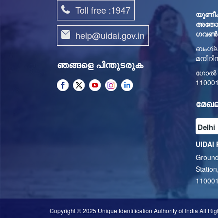
Toll free :1947
യുണീക
അതോറിറ
help@uidai.gov.in
ഗവൺമെ
ബംഗ്ല
മന്ദിറ
ഞങ്ങളെ പിന്തുടരുക
ഗോൽ മ
11000
മേഖ
UIDAI 
Ground
Station
11000
Copyright © 2025 Unique Identification Authority of India All Ri