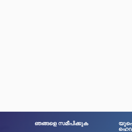
ഞങ്ങളെ സമീപിക്കുക
യു
ഹെഡ്