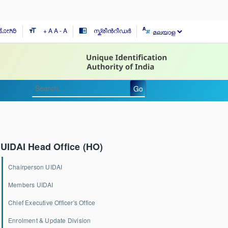
 ಹೋಗಿರಿ
+ A
A
- A
സ്ക്രീൻറീഡർ
format_size
chrome_reader_mode
Go
UIDAI Head Office (HO)
Chairperson UIDAI
Members UIDAI
Chief Executive Officer's Office
Enrolment & Update Division