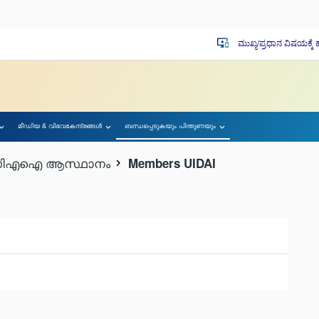
ಮುಖ್ಯ/ಪ್ರಧಾನ ವಿಷಯಕ್ಕೆ
important_devices
മീഡിയ & വിഭവകേന്ദ്രങ്ങള്‍
ബന്ധപ്പെടുകയും പിന്തുണയും
ിഎഐ ആസ്ഥാനം
Members UIDAI