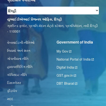
યુઆઈડીએઆઈ રિજનલ ઓફિસ, દિલ્હી
ગ્રાઉન્ડ ફ્લોર, પ્રગતિ મેદાન મેટ્રો સ્ટેશન, પ્રગતિમેદાન, નવી દિલ્હી
- 110001
Government of India
વેબસાઈટની-નીતિઓ
નિયમો અને શરત
My Gov
ગોપનીયતા નીતિ
National Portal of India
હાયપરલિંકિંગ નીતિ
Digital India
કૉપિરાઇટ નીતિ
GST.gov.in
ડિસક્લેમર
DBT Bharat
ફીડબેક
મદદ