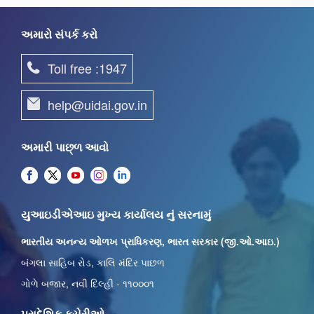
અમારો સંપર્ક કરો
Toll free :1947
help@uidai.gov.in
અમારી પાછ્ળ આવો
યુઆઇડીએઆઇ મુખ્ય કાર્યાલય નું સરનામું
ભારતીય અનન્ય ઓળખ પ્રાધિકરણ, ભારત સરકાર (જી.ઓ.આઇ.)
બંગલા સાહિબ રોડ, કાલિ મંદિર પાછળ
ગોળે બજાર, નવી દિલ્હી - ૧૧૦૦૦૧
પ્રાદેશિક કચેરીઓ