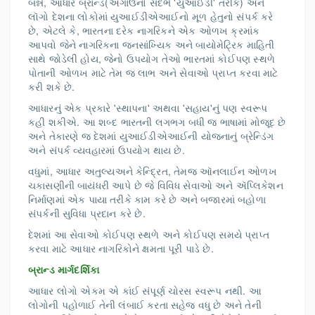
બન્ને, આધાર બ્રાન્ડ(અગાઉનો સંદર્ભ 'યુઆઈડી' તરીકે) અને
લૉગો દેશના લોકોમાં યુઆઈડીએઆઈનો મૂળ હેતુનો સંપર્ક કરે
છે, એટલે કે, ભારતના દરેક નાગરિકને એક ઓળખ ક્રમાંક
આપવો જેને નાગરિકના જનસાંખ્યિક અને બાયોમેટ્રિક માહિતી
સાથે જોડેલી હોય, જેનો ઉપયોગ તેઓ ભારતમાં કોઈપણ સ્થળે
પોતાની ઓળખ માટે તેમ જ લાભ અને સેવાઓ પ્રાપ્ત કરવા માટે
કરી શકે છે.
આધારનું એક પ્રકારે 'સ્થાપના' અથવા 'સહાય'નું પણ સ્વરૂપ
કહી શકીએ. આ શબ્દ ભારતની લગભગ બધી જ ભાષામાં મોજૂદ છે
અને તેકારણે જ દેશમાં યુઆઈડીએઆઈની યોજનાનું બ્રેન્ડિંગ
અને સંપર્ક વ્યવહારમાં ઉપયોગ થાય છે.
વધુમાં, આધાર અતુલ્યઅને કેન્દ્રિત, તેમજ ઑનલાઈન ઓળખ
ચકાસણીની બાયંધરી આપે છે જે વિવિધ સેવાઓ અને ઍપ્લિકેશન
નિર્માણમાં એક પાયા તરીકે કામ કરે છે અને બજારમાં બહોળા
સંપર્કની સુવિધા પ્રદાન કરે છે.
દેશમાં આ સેવાઓ કોઈપણ સ્થળે અને કોઈપણ સમયે પ્રાપ્ત
કરવા માટે આધાર નાગરિકોને ક્ષમતા પૂરી પાડે છે.
બ્રાન્ડ માર્ગદર્શિકા
આધાર લોગો એકમ એ કાંઈ સંપૂર્ણ ચોરસ સ્વરૂપ નથી. આ
લોગોની પહોળાઈ તેની લંબાઈ કરતા સહેજ વધુ છે અને તેની