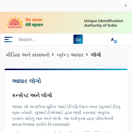
Go
મીડિયા અને સંસાધનો
બ્રૅન્ડ આધાર
લૉગો
આધાર લૉગો
કન્સેપ્ટ અને લોગો
આધાર એ અગાઉના યુનિક આઈડેન્ટિફિકેશન નંબર (યુઆઈડી)નું
બ્રાન્ડનેમછે. યુઆઈડીએઆઈ દ્વારા જારી કરાનારા અતુલ્ય
ક્રમાંક માટેનું નામ અને લોગો, આ કાર્યક્રમ દ્વારા પરિવર્તનની
ક્ષમતાનેલક્ષમાં રાખીને વિકસાવાયાછે.