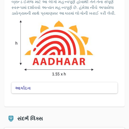
બ્રાન્ડ ઈમેજ માટે આ લોગો મહત્ત્વપૂર્ણ હોવાથી તેને તેના સંપૂર્ણ
સ્વરૂપમાં દર્શાવવો અત્યંત મહત્ત્વપૂર્ણ છે. હંમેશા નીચે અપાયેલા
ડાયેગ્રામની સાથે પ્રમાણસર આકારમાં લોગોની ખરાઈ કરી લેવી.
આર્કાઇવ
સંદર્ભ લિંક્સ