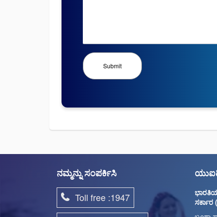
ನಮ್ಮನ್ನು ಸಂಪರ್ಕಿಸಿ
ಯುಐಡಿ
ಭಾರತಿಯ 
Toll free :1947
ಸರ್ಕಾರ 
ಬಂಗ್ಲಾ ಸ