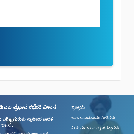
ಎಐ ಪ್ರಧಾನ ಕಛೇರಿ ವಿಳಾಸ
ಪ್ರತಿಕ್ರಿಯೆ
ಜಾಲತಾಣದಕಾರ್ಯನೀತಿಗಳು
ವಿಶಿಷ್ಟ ಗುರುತು ಪ್ರಾಧಿಕಾರ,ಭಾರತ
( ಭಾ.ಸ),
ನಿಯಮಗಳು ಮತ್ತು ಷರತ್ತುಗಳು
ಾಹಿಬ್ ರಸ್ತೆ, ಕಾಳಿ ಮಂದಿರ ಹಿಂದೆ