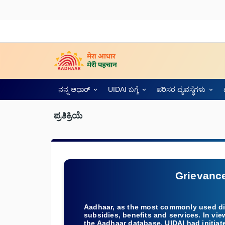
ನನ್ನ ಆಧಾರ್
UIDAI ಬಗ್ಗೆ
ಪರಿಸರ ವ್ಯವಸ್ಥೆಗಳು
ಪ್ರತಿಕ್ರಿಯೆ
Grievanc
Aadhaar, as the most commonly used digi
subsidies, benefits and services. In vie
the Aadhaar database, UIDAI had initia