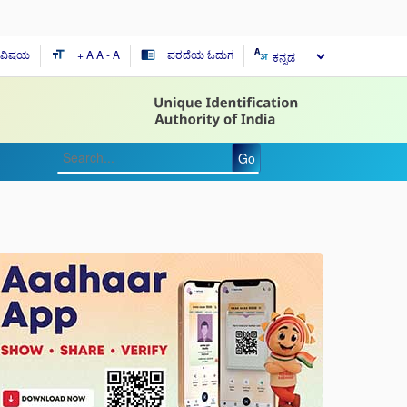
ಯ ವಿಷಯ
+ A
A
- A
ಪರದೆಯ ಓದುಗ
format_size
chrome_reader_mode
Go