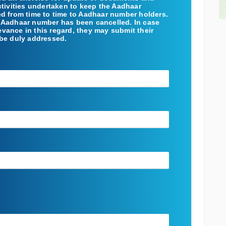
ctivities undertaken to keep the Aadhaar
ed from time to time to Aadhaar number holders.
 no Aadhaar number has been cancelled. In case
vance in this regard, they may submit their
 be duly addressed.