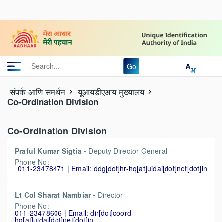
Go
संपर्क आणि समर्थन
यूआयडीएआय मुख्यालय
Co-Ordination Division
Co-Ordination Division
Praful Kumar Sigtia -
Deputy Director General
Phone No:
011-23478471 | Email: ddg[dot]hr-hq[at]uidai[dot]net[dot]in
Lt Col Sharat Nambiar -
Director
Phone No:
011-23478606 | Email: dir[dot]coord-
hq[at]uidai[dot]net[dot]in