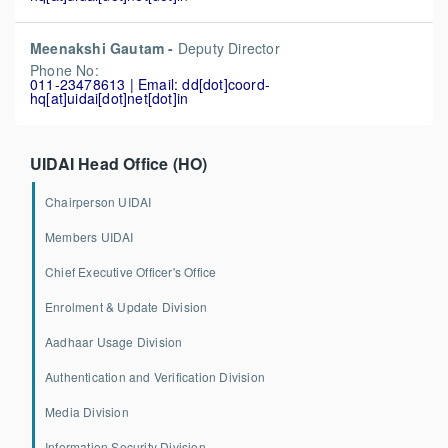
Meenakshi Gautam -
Deputy Director
Phone No:
011-23478613 | Email: dd[dot]coord-
hq[at]uidai[dot]net[dot]in
UIDAI Head Office (HO)
Chairperson UIDAI
Members UIDAI
Chief Executive Officer's Office
Enrolment & Update Division
Aadhaar Usage Division
Authentication and Verification Division
Media Division
Information Security Division