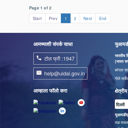
Page 1 of 2
Start
Prev
1
2
Next
End
आमच्याशी संपर्क साधा
युआयडी
भारतीय 
टोल फ्री :1947
phone
(भारत स
बांगला सा
help@uidai.gov.in
email
गोले मार
आम्हाला फॉलो करा
क्षेत्री
यूआयडीएआ
तळ मजला, 