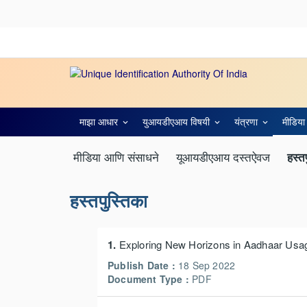
माझा आधार
युआयडीएआय विषयी
यंत्रणा
मीडिया
मीडिया आणि संसाधने
यूआयडीएआय दस्तऐवज
हस्त
हस्तपुस्तिका
1.
Exploring New Horizons in Aadhaar Usa
Publish Date :
18 Sep 2022
Document Type :
PDF