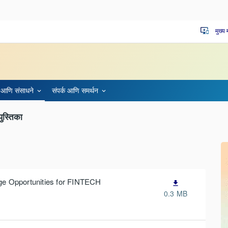
मुख्य
important_devices
 आणि संसाधने
संपर्क आणि समर्थन
पुस्तिका
ge Opportunities for FINTECH
file_download
0.3 MB