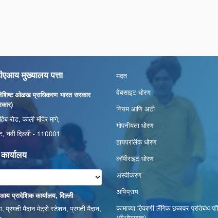
एआय मुख्यालय पत्ता
मदत
वेबसाइट धोरण
विशिष्ट ओळख प्राधिकरण भारत सरकार
रकार)
नियम आणि अटी
हिब रोड, काली मंदिर मागे,
गोपनीयता धोरण
्केट, नवी दिल्ली - 110001
हायपरलिंक धोरण
य कार्यालय
कॉपीराइट धोरण
अस्वीकरण
अभिप्राय
य प्रादेशिक कार्यालय, दिल्ली
कामाच्या ठिकाणी लैंगिक छळावर प्रतिबंध प
प्रगती मैदान मेट्रो स्टेशन, प्रगती मैदान,
(पीओएसएच)