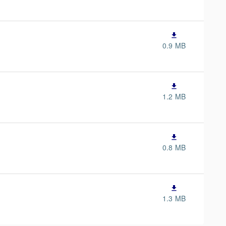
file_download
0.9 MB
file_download
1.2 MB
file_download
0.8 MB
file_download
1.3 MB