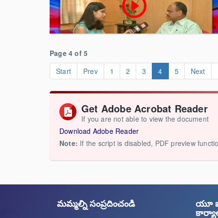
play_circle_outline
Page 4 of 5
Start
Prev
1
2
3
4
5
Next
Get Adobe Acrobat Reader
If you are not able to view the document
Download Adobe Reader
Note:
If the script is disabled, PDF preview functi
మమ్మల్ని సంప్రదించండి
యూ ఐ 
కార్