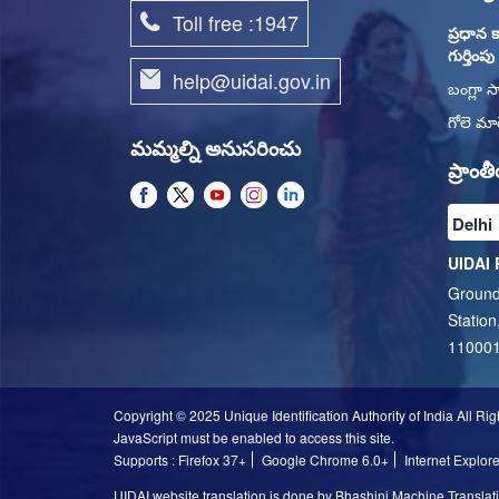
Toll free :1947
ప్రధాన క
గుర్తింప
help@uidai.gov.in
బంగ్లా స
గోలె మార
మమ్మల్ని అనుసరించు
ప్రాం
UIDAI 
Ground
Station
11000
Copyright © 2025 Unique Identification Authority of India All Ri
JavaScript must be enabled to access this site.
Supports : Firefox 37+
Google Chrome 6.0+
Internet Explor
UIDAI website translation is done by Bhashini Machine Translatio