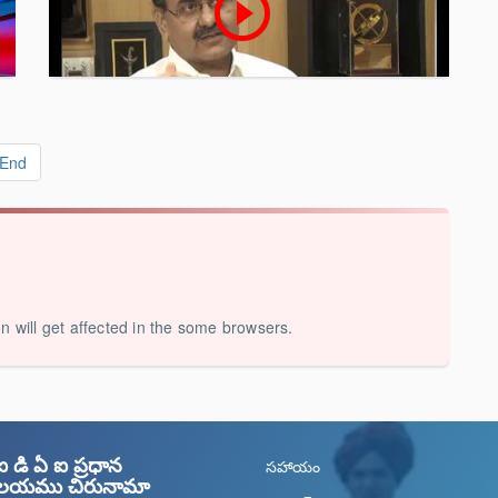
play_circle_outline
End
on will get affected in the some browsers.
డి ఏ ఐ ప్రధాన
సహాయం
యాలయము చిరునామా