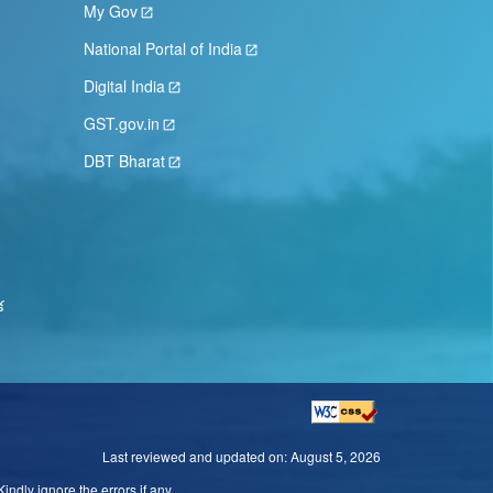
My Gov
National Portal of India
Digital India
GST.gov.in
DBT Bharat
క
Last reviewed and updated on:
August 5, 2026
ndly ignore the errors if any.