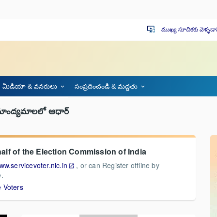
ముఖ్య సూచికకు వెళ్ళడా
important_devices
మీడియా & వనరులు
సంప్రదించండి & మద్దతు
 మాంద్యమాలలో ఆధార్
f of the Election Commission of India
ww.servicevoter.nic.in
, or can Register offline by
.
 Voters