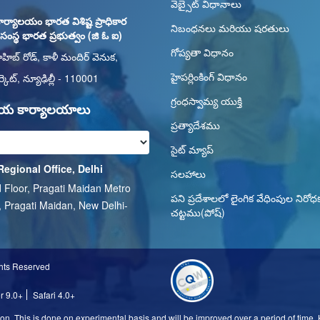
వెబ్సైట్ విధానాలు
ార్యాలయం భారత విశిష్ట ప్రాధికార
నిబంధనలు మరియు షరతులు
ు సంస్థ భారత ప్రభుత్వం (జి ఓ ఐ)
గోప్యతా విధానం
ాహిబ్ రోడ్, కాళీ మందిర్ వెనుక,
హైపర్లింకింగ్ విధానం
్కెట్, న్యూఢిల్లీ - 110001
గ్రంధస్వామ్య యుక్తి
తీయ కార్యాలయాలు
ప్రత్యాదేశము
సైట్ మ్యాప్
Regional Office, Delhi
సలహాలు
 Floor, Pragati Maidan Metro
పని ప్రదేశాలలో లైంగిక వేధింపుల నిరోధ
, Pragati Maidan, New Delhi-
చట్టము(పోష్)
1
ghts Reserved
er 9.0+
Safari 4.0+
n. This is done on experimental basis and will be improved over a period of time. Ki