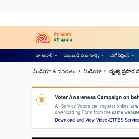
నా ఆధార్
యు.ఐ.డి.ఎ.ఐ గూర్చి
ఎకో సిస్టంస్
మీడియా & వనరులు
మీడియా
దృశ్య ప్రసార
Voter Awareness Campaign on behal
All Service Voters can register online at
w
downloading Form from the same website
Download and View Video-ETPBS Service