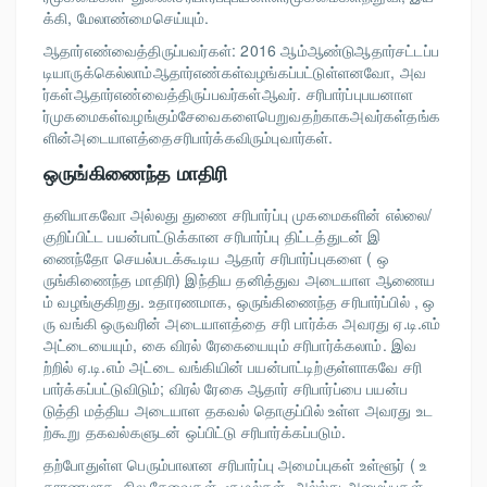
க்கி, மேலாண்மைசெய்யும்.
ஆதார்எண்வைத்திருப்பவர்கள்: 2016 ஆம்ஆண்டுஆதார்சட்டப்ப
டியாருக்கெல்லாம்ஆதார்எண்கள்வழங்கப்பட்டுள்ளனவோ, அவ
ர்கள்ஆதார்எண்வைத்திருப்பவர்கள்ஆவர். சரிபார்ப்புபயனாள
ர்முகமைகள்வழங்கும்சேவைகளைபெறுவதற்காகஅவர்கள்தங்க
ளின்அடையாளத்தைசரிபார்க்கவிரும்புவார்கள்.
ஒருங்கிணைந்த மாதிரி
தனியாகவோ அல்லது துணை சரிபார்ப்பு முகமைகளின் எல்லை/
குறிப்பிட்ட பயன்பாட்டுக்கான சரிபார்ப்பு திட்டத்துடன் இ
ணைந்தோ செயல்படக்கூடிய ஆதார் சரிபார்ப்புகளை ( ஒ
ருங்கிணைந்த மாதிரி) இந்திய தனித்துவ அடையாள ஆணைய
ம் வழங்குகிறது. உதாரணமாக, ஒருங்கிணைந்த சரிபார்ப்பில் , ஒ
ரு வங்கி ஒருவரின் அடையாளத்தை சரி பார்க்க அவரது ஏ.டி.எம்
அட்டையையும், கை விரல் ரேகையையும் சரிபார்க்கலாம். இவ
ற்றில் ஏ.டி.எம் அட்டை வங்கியின் பயன்பாட்டிற்குள்ளாகவே சரி
பார்க்கப்பட்டுவிடும்; விரல் ரேகை ஆதார் சரிபார்ப்பை பயன்ப
டுத்தி மத்திய அடையாள தகவல் தொகுப்பில் உள்ள அவரது உட
ற்கூறு தகவல்களுடன் ஒப்பிட்டு சரிபார்க்கப்படும்.
தற்போதுள்ள பெரும்பாலான சரிபார்ப்பு அமைப்புகள் உள்ளூர் ( உ
தாரணமாக, சில சேவைகள், சூழல்கள், அல்ல்து அமைப்புகள்