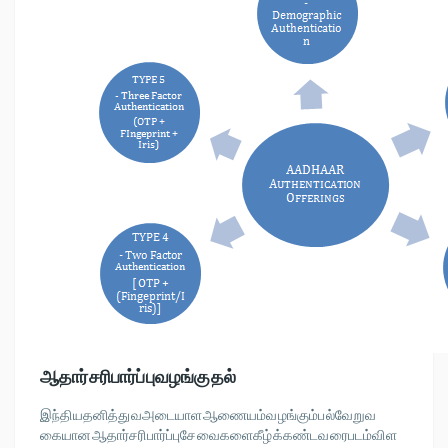
ஆதார்சரிபார்ப்புவழங்குதல்
இந்தியதனித்துவஅடையாளஆணையம்வழங்கும்பல்வேறுவ
கையானஆதார்சரிபார்ப்புசேவைகளைகீழ்க்கண்டவரைபடம்விள