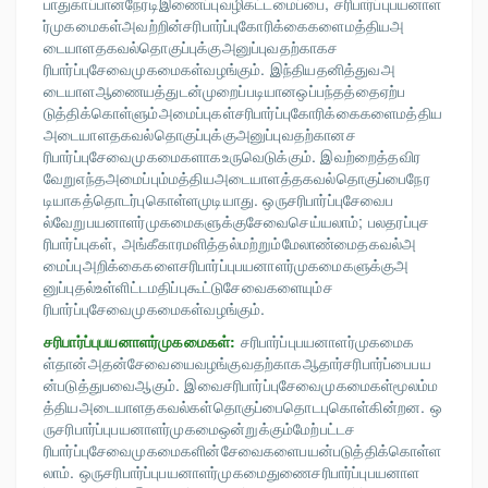
பாதுகாப்பானநேரடிஇணைப்புவழிகட்டமைப்பை, சரிபார்ப்புபயனாள
ர்முகமைகள்அவற்றின்சரிபார்ப்புகோரிக்கைகளைமத்தியஅ
டையாளதகவல்தொகுப்புக்குஅனுப்புவதற்காகச
ரிபார்ப்புசேவைமுகமைகள்வழங்கும். இந்தியதனித்துவஅ
டையாளஆணையத்துடன்முறைப்படியானஒப்பந்தத்தைஏற்ப
டுத்திக்கொள்ளும்அமைப்புகள்சரிபார்ப்புகோரிக்கைகளைமத்திய
அடையாளதகவல்தொகுப்புக்குஅனுப்புவதற்கானச
ரிபார்ப்புசேவைமுகமைகளாகஉருவெடுக்கும். இவற்றைத்தவிர
வேறுஎந்தஅமைப்பும்மத்தியஅடையாளத்தகவல்தொகுப்பைநேர
டியாகத்தொடர்புகொள்ளமுடியாது. ஒருசரிபார்ப்புசேவைப
ல்வேறுபயனாளர்முகமைகளுக்குசேவைசெய்யலாம்; பலதரப்புச
ரிபார்ப்புகள், அங்கீகாரமளித்தல்மற்றும்மேலாண்மைதகவல்அ
மைப்புஅறிக்கைகளைசரிபார்ப்புபயனாளர்முகமைகளுக்குஅ
னுப்புதல்உள்ளிட்டமதிப்புகூட்டுசேவைகளையும்ச
ரிபார்ப்புசேவைமுகமைகள்வழங்கும்.
சரிபார்ப்புபயனாளர்முகமைகள்:
சரிபார்ப்புபயனாளர்முகமைக
ள்தான்அதன்சேவையைவழங்குவதற்காகஆதார்சரிபார்ப்பைபய
ன்படுத்துபவைஆகும். இவைசரிபார்ப்புசேவைமுகமைகள்மூலம்ம
த்தியஅடையாளதகவல்கள்தொகுப்பைதொடபுகொள்கின்றன. ஒ
ருசரிபார்ப்புபயனாளர்முகமைஒன்றுக்கும்மேற்பட்டச
ரிபார்ப்புசேவைமுகமைகளின்சேவைகளைபயன்படுத்திக்கொள்ள
லாம். ஒருசரிபார்ப்புபயனாளர்முகமைதுணைசரிபார்ப்புபயனாள