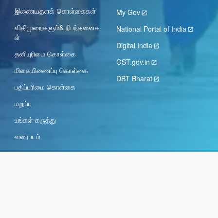
இணையதளக்-கொள்கைகள்
My Gov
விதிமுறைகளும்& நிபந்தனைக
National Portal of India
ள்
Digital India
தனியுரிமை கொள்கை
GST.gov.in
மிகையிணைப்பு கொள்கை
DBT Bharat
பதிப்புரிமை கொள்கை
மறுப்பு
உங்கள் கருத்து
வரைபடம்