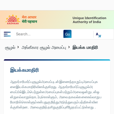
Go
சூழல்
அங்கீகார சூழல் அமைப்பு
இயக்க மாதிரி
இயக்கமாதிரி
ஆதார்சரிபார்ப்புசூழல்அமைப்புடன்இணைந்தஉறுப்புஅமைப்புக
ளைஇயக்கமாதிரிவிளக்குகிறது. ஆதார்சரிபார்ப்புசூழல்அ
மைப்பில்இடம்பெற்றுள்ளஅமைப்புகள்மற்றும்அவைஒன்றுடன்ஒ
ன்றுஎவ்வாறுதொடர்புகொள்ளும், அவைதகவல்களைஎவ்வாறுப
ரிமாறிக்கொள்ளும்என்பதுகுறித்துஅடுத்துவரும்பத்திகள்விள
க்குகின்றன. அவைகுறித்தசிறுகுறிப்புகீழேதரப்பட்டுள்ளது .