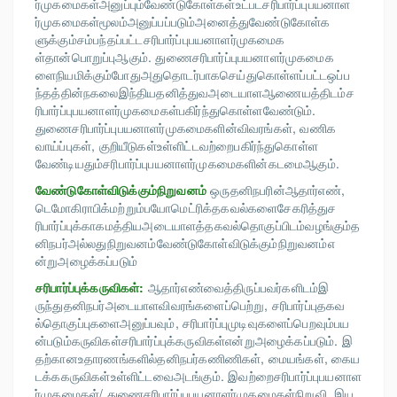
ர்முகமைகள்அனுப்பும்வேண்டுகோள்கள்உட்படசரிபார்ப்புபயனாள
ர்முகமைகள்மூலம்அனுப்பப்படும்அனைத்துவேண்டுகோள்க
ளுக்கும்சம்பந்தப்பட்டசரிபார்ப்புபயனாளர்முகமைக
ள்தான்பொறுப்புஆகும். துணைசரிபார்ப்புபயனாளர்முகமைக
ளைநியமிக்கும்போதுஅதுதொடர்பாகசெய்துகொள்ளப்பட்டஒப்ப
ந்தத்தின்நகலைஇந்தியதனித்துவஅடையாளஆணையத்திடம்ச
ரிபார்ப்புபயனாளர்முகமைகள்பகிர்ந்துகொள்ளவேண்டும்.
துணைசரிபார்ப்புபயனாளர்முகமைகளின்விவரங்கள், வணிக
வாய்ப்புகள், குறியீடுகள்உள்ளிட்டவற்றைபகிர்ந்துகொள்ள
வேண்டியதும்சரிபார்ப்புபயனாளர்முகமைகளின்கடமைஆகும்.
வேண்டுகோள்விடுக்கும்நிறுவனம்
ஒருதனிநபரின்ஆதார்எண்,
டெமோகிராபிக்மற்றும்பயோமெட்ரிக்தகவல்களைசேகரித்துச
ரிபார்ப்புக்காகமத்தியஅடையாளத்தகவல்தொகுப்பிடம்வழங்கும்த
னிநபர்அல்லதுநிறுவனம்வேண்டுகோள்விடுக்கும்நிறுவனம்எ
ன்றுஅழைக்கப்படும்
சரிபார்ப்புக்கருவிகள்:
ஆதார்எண்வைத்திருப்பவர்களிடம்இ
ருந்துதனிநபர்அடையாளவிவரங்களைப்பெற்று, சரிபார்ப்புதகவ
ல்தொகுப்புகளைஅனுப்பவும், சரிபார்ப்புமுடிவுகளைப்பெறவும்பய
ன்படும்கருவிகள்சரிபார்ப்புக்கருவிகள்என்றுஅழைக்கப்படும். இ
தற்கானஉதாரணங்களில்தனிநபர்கணிணிகள், மையங்கள், கைய
டக்ககருவிகள்உள்ளிட்டவைஅடங்கும். இவற்றைசரிபார்ப்புபயனாள
ர்முகமைகள்/ துணைசரிபார்ப்புபயனாளர்முகமைகள்நிறுவி, இய