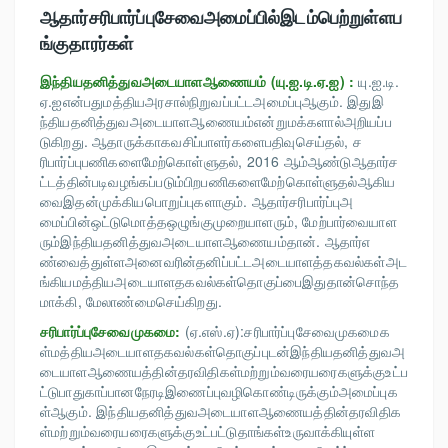
ஆதார்சரிபார்ப்புசேவைஅமைப்பில்இடம்பெற்றுள்ளப
ங்குதாரர்கள்
இந்தியதனித்துவஅடையாளஆணையம் (யு.ஐ.டி.ஏ.ஐ) :
யு.ஐ.டி.
ஏ.ஐஎன்பதுமத்தியஅரசால்நிறுவப்பட்டஅமைப்புஆகும். இதுஇ
ந்தியதனித்துவஅடையாளஆணையம்என்றுமக்களால்அறியப்ப
டுகிறது. ஆதாருக்காகவசிப்பாளர்களைபதிவுசெய்தல், ச
ரிபார்ப்புபணிகளைமேற்கொள்ளுதல், 2016 ஆம்ஆண்டுஆதார்ச
ட்டத்தின்படிவழங்கப்படும்பிறபணிகளைமேற்கொள்ளுதல்ஆகிய
வைஇதன்முக்கியபொறுப்புகளாகும். ஆதார்சரிபார்ப்புஅ
மைப்பின்ஒட்டுமொத்தஒழுங்குமுறையாளரும், மேற்பார்வையாள
ரும்இந்தியதனித்துவஅடையாளஆணையம்தான். ஆதார்எ
ண்வைத்துள்ளஅனைவரின்தனிப்பட்டஅடையாளத்தகவல்கள்அட
ங்கியமத்தியஅடையாளதகவல்கள்தொகுப்பைஇதுதான்சொந்த
மாக்கி, மேலாண்மைசெய்கிறது.
சரிபார்ப்புசேவைமுகமை:
(ஏ.எஸ்.ஏ):சரிபார்ப்புசேவைமுகமைக
ள்மத்தியஅடையாளதகவல்கள்தொகுப்புடன்இந்தியதனித்துவஅ
டையாளஆணையத்தின்தரவிதிகள்மற்றும்வரையரைகளுக்குஉட்ப
ட்டுபாதுகாப்பானநேரடிஇணைப்புவழிகொண்டிருக்கும்அமைப்புக
ள்ஆகும். இந்தியதனித்துவஅடையாளஆணையத்தின்தரவிதிக
ள்மற்றும்வரையரைகளுக்குஉட்பட்டுதாங்கள்உருவாக்கியுள்ள