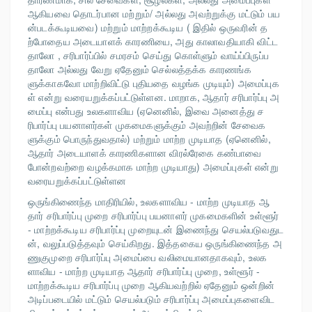
ஆகியவை தொடர்பான மற்றும்/ அல்லது அவற்றுக்கு மட்டும் பய
ன்படக்கூடியவை) மற்றும் மாற்றக்கூடிய ( இதில் ஒருவரின் த
ற்போதைய அடையாளக் காரணியை, அது காலாவதியாகி விட்ட
தாலோ , சரிபார்ப்பில் சமரசம் செய்து கொள்ளும் வாய்ப்பிருப்ப
தாலோ அல்லது வேறு ஏதேனும் செல்லத்தக்க காரணங்க
ளுக்காகவோ மாற்றிவிட்டு புதியதை வழங்க முடியும்) அமைப்புக
ள் என்று வரையறுக்கப்பட்டுள்ளன. மாறாக, ஆதார் சரிபார்ப்பு அ
மைப்பு என்பது உலகளாவிய (ஏனெனில், இவை அனைத்து ச
ரிபார்ப்பு பயனாளர்கள் முகமைகளுக்கும் அவற்றின் சேவைக
ளுக்கும் பொருந்துவதால்) மற்றும் மாற்ற முடியாத (ஏனெனில்,
ஆதார் அடையாளக் காரணிகளான விரல்ரேகை கண்பாவை
போன்றவற்றை வழக்கமாக மாற்ற முடியாது) அமைப்புகள் என்று
வரையறுக்கப்பட்டுள்ளன
ஒருங்கிணைந்த மாதிரியில், உலகளாவிய - மாற்ற முடியாத ஆ
தார் சரிபார்ப்பு முறை சரிபார்ப்பு பயனாளர் முகமைகளின் உள்ளூர்
- மாற்றக்கூடிய சரிபார்ப்பு முறையுடன் இணைந்து செயல்படுவதுட
ன், வலுப்படுத்தவும் செய்கிறது. இத்தகைய ஒருங்கிணைந்த அ
ணுகுமுறை சரிபார்ப்பு அமைப்பை வலிமையானதாகவும், உலக
ளாவிய - மாற்ற முடியாத ஆதார் சரிபார்ப்பு முறை, உள்ளூர் -
மாற்றக்கூடிய சரிபார்ப்பு முறை ஆகியவற்றில் ஏதேனும் ஒன்றின்
அடிப்படையில் மட்டும் செயல்படும் சரிபார்ப்பு அமைப்புகளைவிட