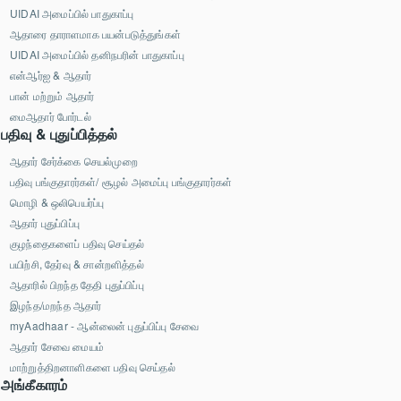
UIDAI அமைப்பில் பாதுகாப்பு
ஆதாரை தாராளமாக பயன்படுத்துங்கள்
UIDAI அமைப்பில் தனிநபரின் பாதுகாப்பு
என்ஆர்ஐ & ஆதார்
பான் மற்றும் ஆதார்
மைஆதார் போர்டல்
பதிவு & புதுப்பித்தல்
ஆதார் சேர்க்கை செயல்முறை
பதிவு பங்குதாரர்கள்/ சூழல் அமைப்பு பங்குதாரர்கள்
மொழி & ஒலிபெயர்ப்பு
ஆதார் புதுப்பிப்பு
குழந்தைகளைப் பதிவு செய்தல்
பயிற்சி, தேர்வு & சான்றளித்தல்
ஆதாரில் பிறந்த தேதி புதுப்பிப்பு
இழந்த/மறந்த ஆதார்
myAadhaar - ஆன்லைன் புதுப்பிப்பு சேவை
ஆதார் சேவை மையம்
மாற்றுத்திறனாளிகளை பதிவு செய்தல்
அங்கீகாரம்