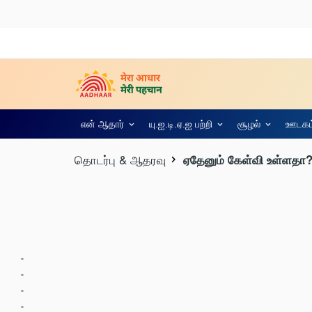
என் ஆதார்
யு.ஐ.டி.ஏ.ஐ பற்றி
சூழல்
ஊடகம்
தொடர்பு & ஆதரவு
ஏதேனும் கேள்வி உள்ளதா