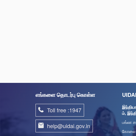
எங்களை தொடர்பு கொள்ள
UIDA
இந்தி
Toll free :1947
ம், இந்
பங்லா ச
help@uidai.gov.in
கோலை ச