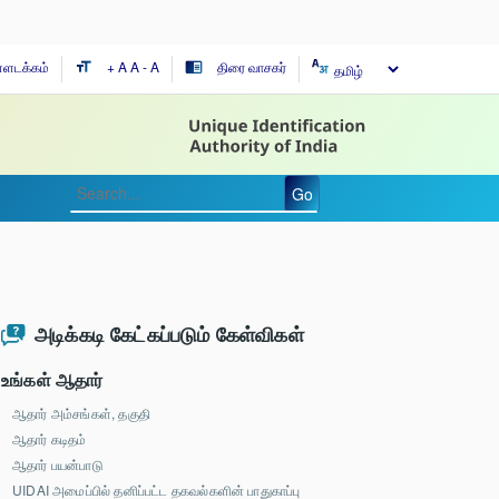
ள்ளடக்கம்
+ A
A
- A
திரை வாசகர்
format_size
chrome_reader_mode
Go
அடிக்கடி கேட்கப்படும் கேள்விகள்
உங்கள் ஆதார்
ஆதார் அம்சங்கள், தகுதி
ஆதார் கடிதம்
ஆதார் பயன்பாடு
UIDAI அமைப்பில் தனிப்பட்ட தகவல்களின் பாதுகாப்பு