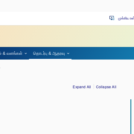
முக்கிய உ
important_devices
 & வளங்கள்
தொடர்பு & ஆதரவு
?
Expand All
Collapse All