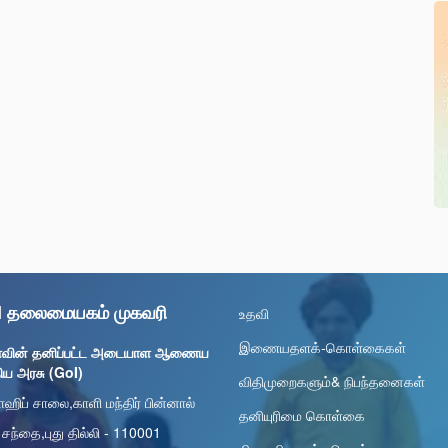
I தலைமையகம் முகவரி
உதவி
இணையதளக்-கொள்கைகள்
யாவின் தனிப்பட்ட அடையாள ஆணைய
திய அரசு (GoI)
விதிமுறைகளும்& நிபந்தனைகள்
ாஹிப் சாலை,காளி மந்திர் பின்னால்
தனியுரிமை கொள்கை
ந்தை,புது தில்லி - 110001