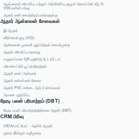
ஆஃப்லைன் சரிபார்ப்பு மற்றும் அங்கீகரிப்பு சூழல் அமைப்பின் கீழ் O
VSEகளின் பங்கு
ஆதார் எண் வைத்திருப்பவர்களுக்கு
ஆதார் ஆன்லைன் சேவைகள்
இ-ஆதார்
விர்ச்சுவல் ஐடி (VID)
ஆன்லைன் முகவரி புதுப்பித்தல் செயல்முறை
ஆதார் சரிபார்ப்பு வரலாறு
பாதுகாப்பான QR குறியீடு ரீடர் (பீட்டா)
பயோமெட்ரிக் பூட்டு/திறத்தல்
ஆதார் லாக் /அன்லாக்
ஆதார் எஸ்எம்எஸ் சேவை
ஆதார் PVC கார்டை ஆர்டர் செய்யவும்
ஆவண புதுப்பிப்பு
நேரடி பலன் பரிமாற்றம் (DBT)
நேரடி பயன் பரிமாற்றத்திற்கான ஆதார் (DBT)
CRM பிரிவு
UIDAI சாட்போட் - ஆஸ்க் ஆதார்
குறை தீர்க்கும் வழிமுறை