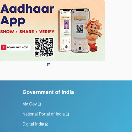
Government of India
My Gov
National Portal of India
Digital India