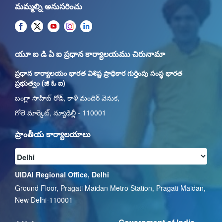
మమ్మల్ని అనుసరించు
యూ ఐ డి ఏ ఐ ప్రధాన కార్యాలయము చిరునామా
ప్రధాన కార్యాలయం భారత విశిష్ట ప్రాధికార గుర్తింపు సంస్థ భారత
ప్రభుత్వం (జి ఓ ఐ)
బంగ్లా సాహిబ్ రోడ్, కాళీ మందిర్ వెనుక,
గోలె మార్కెట్, న్యూఢిల్లీ - 110001
ప్రాంతీయ కార్యాలయాలు
UIDAI Regional Office, Delhi
Ground Floor, Pragati Maidan Metro Station, Pragati Maidan,
New Delhi-110001