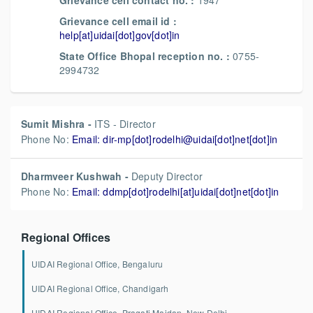
Grievance cell contact no. :
1947
Grievance cell email id :
help[at]uidai[dot]gov[dot]in
State Office Bhopal reception no. :
0755-
2994732
Sumit Mishra -
ITS - Director
Phone No:
Email: dir-mp[dot]rodelhi@uidai[dot]net[dot]in
Dharmveer Kushwah -
Deputy Director
Phone No:
Email: ddmp[dot]rodelhi[at]uidai[dot]net[dot]in
Regional Offices
UIDAI Regional Office, Bengaluru
UIDAI Regional Office, Chandigarh
UIDAI Regional Office, Pragati Maidan, New Delhi