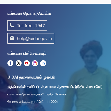
எங்களை தொடர்பு கொள்ள
Toll free :1947
help@uidai.gov.in
எங்களை பின்தொடரவும்
UIDAI தலைமையகம் முகவரி
இந்தியாவின் தனிப்பட்ட அடையாள ஆணையம், இந்திய அரசு (GoI)
பங்லா சாஹிப் சாலை,காளி மந்திர் பின்னால்
கோலை சந்தை,புது தில்லி - 110001