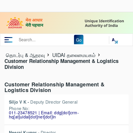
Go
தொடர்பு & ஆதரவு
UIDAI தலைமையகம்
Customer Relationship Management & Logistics
Division
Customer Relationship Management &
Logistics Division
Siljo V K -
Deputy Director General
Phone No:
011-23478521 | Email: ddg[dot]crm-
hq[at]uidai[dot]net[dot]in
Neeraj Kumar -
Director