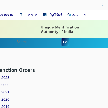
నికి తరలండి
+ A
A
- A
స్క్రీన్ రీడర్
format_size
chrome_reader_mode
Go
anction Orders
2023
2022
2021
2020
2019