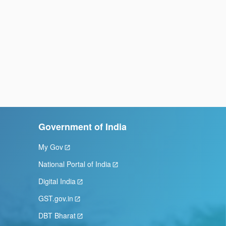
Government of India
My Gov
National Portal of India
Digital India
GST.gov.in
DBT Bharat