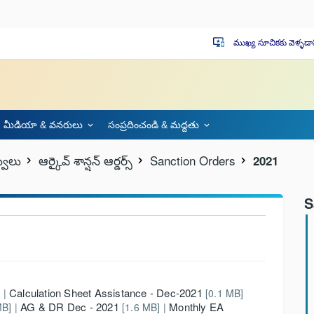
ముఖ్య సూచికకు వెళ్ళడా
important_devices
మీడియా & వనరులు
సంప్రదించండి & మద్దతు
వులు
ఆర్కైవ్ శాన్షన్ ఆర్డర్స్
Sanction Orders
2021
S
Calculation Sheet Assistance - Dec-2021
 |
[0.1 MB]
AG & DR Dec - 2021
Monthly EA
B] |
[1.6 MB] |