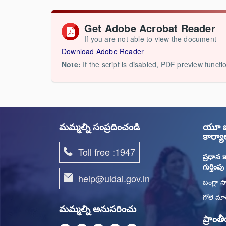
Get Adobe Acrobat Reader
If you are not able to view the document
Download Adobe Reader
Note:
If the script is disabled, PDF preview functi
మమ్మల్ని సంప్రదించండి
యూ ఐ 
కార్
Toll free :1947
ప్రధాన క
గుర్తింప
help@uidai.gov.in
బంగ్లా స
గోలె మార
మమ్మల్ని అనుసరించు
ప్రాం