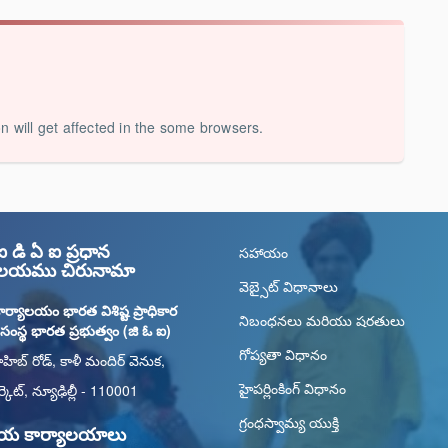
on will get affected in the some browsers.
డి ఏ ఐ ప్రధాన
సహాయం
యాలయము చిరునామా
వెబ్సైట్ విధానాలు
ార్యాలయం భారత విశిష్ట ప్రాధికార
నిబంధనలు మరియు షరతులు
ు సంస్థ భారత ప్రభుత్వం (జి ఓ ఐ)
గోప్యతా విధానం
ాహిబ్ రోడ్, కాళీ మందిర్ వెనుక,
హైపర్లింకింగ్ విధానం
్కెట్, న్యూఢిల్లీ - 110001
గ్రంధస్వామ్య యుక్తి
తీయ కార్యాలయాలు