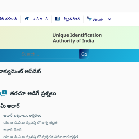
నికి తరలండి
+ A
A
- A
స్క్రీన్ రీడర్
format_size
chrome_reader_mode
Go
డాక్యుమెంట్ అప్‌డేట్
తరచూ అడిగే ప్రశ్నలు
మీ ఆధార్
ఆధార్ లక్షణాలు, అర్హతలు
యు.ఐ.డి.ఎ.ఐ వ్యవస్త లో ఉన్న భద్రత
ఆధార్ లెటర్
యు.ఐ.డి.ఎ.ఐ వ్యవస్త లో వ్యక్తిగత సమాచార భద్రత