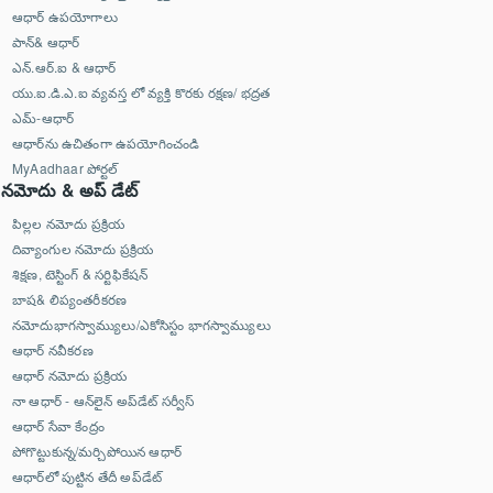
ఆధార్ ఉపయోగాలు
పాన్& ఆధార్
ఎన్.ఆర్.ఐ & ఆధార్
యు.ఐ.డి.ఎ.ఐ వ్యవస్త లో వ్యక్తి కొరకు రక్షణ/ భద్రత
ఎమ్-ఆధార్
ఆధార్‌ను ఉచితంగా ఉపయోగించండి
MyAadhaar పోర్టల్
నమోదు & అప్ డేట్
పిల్లల నమోదు ప్రక్రియ
దివ్యాంగుల నమోదు ప్రక్రియ
శిక్షణ, టెస్టింగ్ & సర్టిఫికేషన్
బాష& లిప్యంతరీకరణ
నమోదుభాగస్వామ్యులు/ఎకోసిస్టం భాగస్వామ్యులు
ఆధార్ నవీకరణ
ఆధార్ నమోదు ప్రక్రియ
నా ఆధార్ - ఆన్‌లైన్ అప్‌డేట్ సర్వీస్
ఆధార్ సేవా కేంద్రం
పోగొట్టుకున్న/మర్చిపోయిన ఆధార్
ఆధార్‌లో పుట్టిన తేదీ అప్‌డేట్