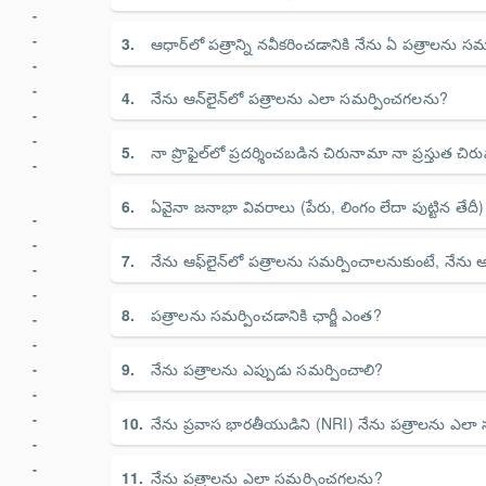
ఆధార్‌లో పత్రాన్ని నవీకరించడానికి నేను ఏ పత్రాలను 
నేను ఆన్‌లైన్‌లో పత్రాలను ఎలా సమర్పించగలను?
నా ప్రొఫైల్‌లో ప్రదర్శించబడిన చిరునామా నా ప్రస్తుత
ఏవైనా జనాభా వివరాలు (పేరు, లింగం లేదా పుట్టిన తేదీ
నేను ఆఫ్‌లైన్‌లో పత్రాలను సమర్పించాలనుకుంటే, నేను ఆధ
పత్రాలను సమర్పించడానికి ఛార్జీ ఎంత?
నేను పత్రాలను ఎప్పుడు సమర్పించాలి?
నేను ప్రవాస భారతీయుడిని (NRI) నేను పత్రాలను ఎల
నేను పత్రాలను ఎలా సమర్పించగలను?