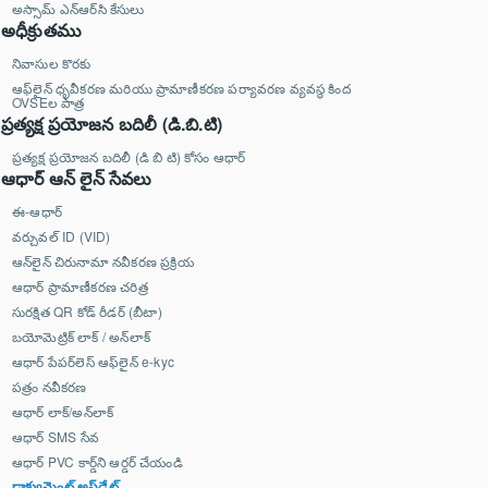
అస్సామ్ ఎన్‌ఆర్‌సి కేసులు
అధీక్రుతము
నివాసుల కొరకు
ఆఫ్‌లైన్ ధృవీకరణ మరియు ప్రామాణీకరణ పర్యావరణ వ్యవస్థ కింద
OVSEల పాత్ర
ప్రత్యక్ష ప్రయోజన బదిలీ (డి.బి.టి)
ప్రత్యక్ష ప్రయోజన బదిలీ (డి బి టి) కోసం ఆధార్
ఆధార్ ఆన్ లైన్ సేవలు
ఈ-ఆధార్
వర్చువల్ ID (VID)
ఆన్‌లైన్ చిరునామా నవీకరణ ప్రక్రియ
ఆధార్ ప్రామాణీకరణ చరిత్ర
సురక్షిత QR కోడ్ రీడర్ (బీటా)
బయోమెట్రిక్‌ లాక్ / అన్‌లాక్
ఆధార్ పేపర్‌లెస్ ఆఫ్‌లైన్ e-kyc
పత్రం నవీకరణ
ఆధార్ లాక్/అన్‌లాక్
ఆధార్ SMS సేవ
ఆధార్ PVC కార్డ్‌ని ఆర్డర్ చేయండి
డాక్యుమెంట్ అప్‌డేట్