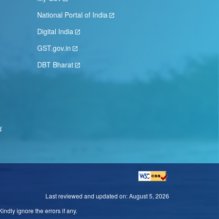
National Portal of India
Digital India
GST.gov.in
DBT Bharat
క
Last reviewed and updated on:
August 5, 2026
ndly ignore the errors if any.