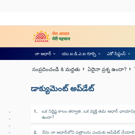
నా ఆధార్
యు.ఐ.డి.ఎ.ఐ గూర్చి
ఎకో సిస్టంస్
సంప్రదించండి & మద్దతు
ఏదైనా ప్రశ్న ఉందా?
డాక్యుమెంట్ అప్‌డేట్
ఒక నిర్దిష్ట కాలం తర్వాత, ఒక వ్యక్తి తమ ఆధార్ ఛాయాచి
ఉందా?
నేను నా ఆధార్‌లోని పత్రాలను ఎందుకు అప్‌డేట్ చేయాల