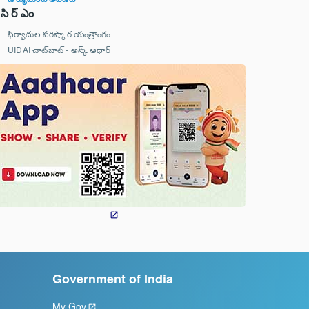
సి ర్ ఎం
ఫిర్యాదుల పరిష్కార యంత్రాంగం
UIDAI చాట్‌బాట్ - అస్క్ ఆధార్‌
Government of India
My Gov