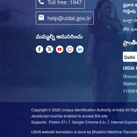
Toll free :1947
ప్రధాన క
గుర్తింప
help@uidai.gov.in
బంగ్లా స
గోలె మార
మమ్మల్ని అనుసరించు
ప్రాం
UIDAI 
Ground
Station
11000
Copyright © 2025 Unique Identification Authority of India All Ri
JavaScript must be enabled to access this site.
Supports : Firefox 37+
Google Chrome 6.0+
Internet Explor
UIDAI website translation is done by Bhashini Machine Translatio