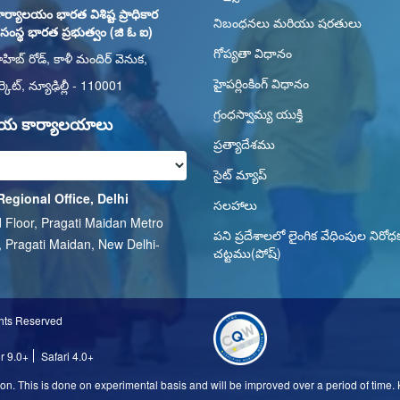
ార్యాలయం భారత విశిష్ట ప్రాధికార
నిబంధనలు మరియు షరతులు
ు సంస్థ భారత ప్రభుత్వం (జి ఓ ఐ)
గోప్యతా విధానం
ాహిబ్ రోడ్, కాళీ మందిర్ వెనుక,
హైపర్లింకింగ్ విధానం
్కెట్, న్యూఢిల్లీ - 110001
గ్రంధస్వామ్య యుక్తి
తీయ కార్యాలయాలు
ప్రత్యాదేశము
సైట్ మ్యాప్
Regional Office, Delhi
సలహాలు
 Floor, Pragati Maidan Metro
పని ప్రదేశాలలో లైంగిక వేధింపుల నిరోధ
, Pragati Maidan, New Delhi-
చట్టము(పోష్)
1
ghts Reserved
er 9.0+
Safari 4.0+
n. This is done on experimental basis and will be improved over a period of time. Ki