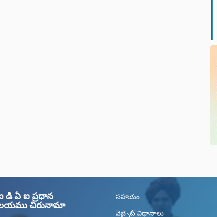
డి ఏ ఐ ప్రధాన
సహాయం
యాలయము చిరునామా
వెబ్సైట్ విధానాలు