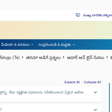
ముఖ్య సూచికకు వెళ్ళడా
important_devices
మీడియా & వనరులు
సంప్రదించండి & మద్దతు
Telugu (Te)
తరచూ అడిగే ప్రశ్నలు
ఆధార్ ఆన్ లైన్ సేవలు
Expand All
Collapse All
త్రాన్ని లేదా వ్యక్తిగత వివరాలను నవీకరించాలని ఏదైనా ఆదేశం
keyboard_arrow_down
ి?
keyboard_arrow_down