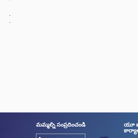
మమ్మల్ని సంప్రదించండి
యూ ఐ 
కార్