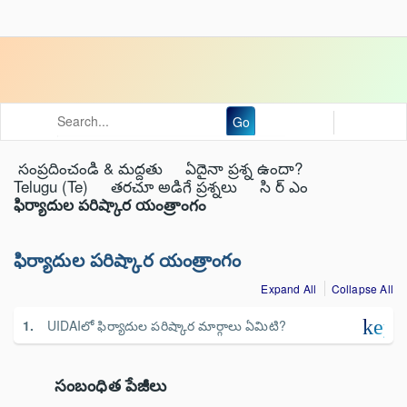
Go
సంప్రదించండి & మద్దతు
ఏదైనా ప్రశ్న ఉందా?
Telugu (Te)
తరచూ అడిగే ప్రశ్నలు
సి ర్ ఎం
ఫిర్యాదుల పరిష్కార యంత్రాంగం
ఫిర్యాదుల పరిష్కార యంత్రాంగం
Expand All
Collapse All
keyb
UIDAIలో ఫిర్యాదుల పరిష్కార మార్గాలు ఏమిటి?
సంబంధిత పేజీలు