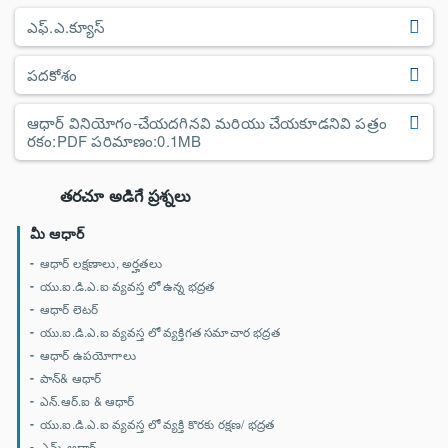
ఎఫ్.ఎ.క్యూస్
పదకోశం
ఆధార్ వినియోగం-చేయదగినవి మరియు చేయకూడనివి పత్రం
రకం:PDF పరిమాణం:0.1MB
తరచూ అడిగే ప్రశ్నలు
మీ ఆధార్
ఆధార్ లక్షణాలు, అర్హతలు
యు.ఐ.డి.ఎ.ఐ వ్యవస్త లో ఉన్న భద్రత
ఆధార్ లెటర్
యు.ఐ.డి.ఎ.ఐ వ్యవస్త లో వ్యక్తిగత సమాచార భద్రత
ఆధార్ ఉపయోగాలు
పాన్& ఆధార్
ఎన్.ఆర్.ఐ & ఆధార్
యు.ఐ.డి.ఎ.ఐ వ్యవస్త లో వ్యక్తి కొరకు రక్షణ/ భద్రత
ఎమ్-ఆధార్